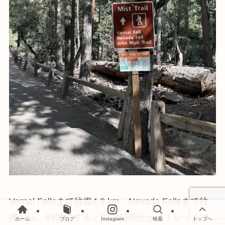
Vernal Fallsまで往復4.8 km、Nevada Fallsまで往
復11㎞、時間にすると5～8時間かかるトレイルで
ホーム
ブログ
Instagram
検索
トップへ