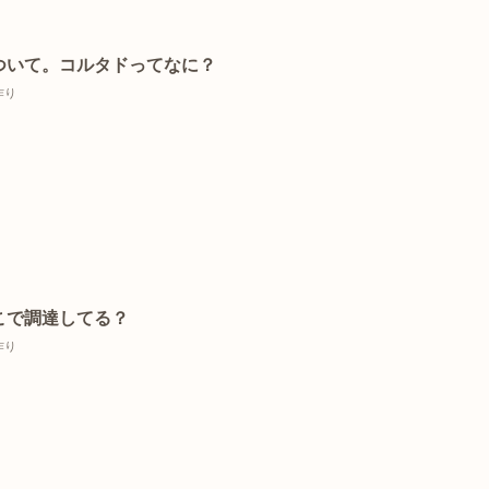
ついて。コルタドってなに？
作り
こで調達してる？
作り