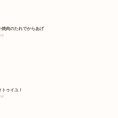
い焼肉のたれでからあげ
作り
タトゥイユ！
作り