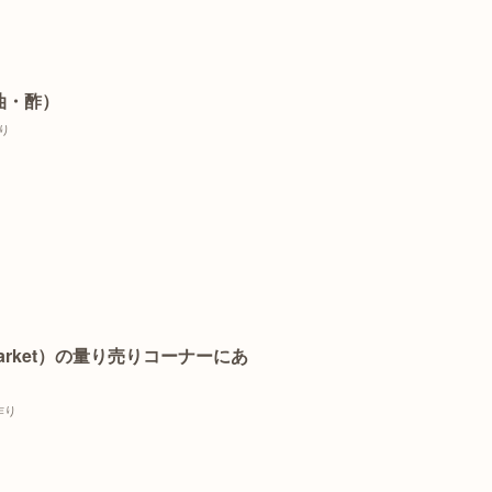
油・酢）
り
Market）の量り売りコーナーにあ
作り