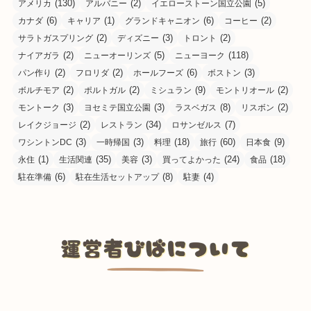
(130)
(2)
(5)
アメリカ
アルバニー
イエローストーン国立公園
(6)
(1)
(6)
(2)
カナダ
キャリア
グランドキャニオン
コーヒー
(2)
(3)
(2)
サラトガスプリング
ディズニー
トロント
(2)
(5)
(118)
ナイアガラ
ニューオーリンズ
ニューヨーク
(2)
(2)
(6)
(3)
パン作り
フロリダ
ホールフーズ
ボストン
(2)
(2)
(9)
(2)
ボルチモア
ポルトガル
ミシュラン
モントリオール
(3)
(3)
(8)
(2)
モントーク
ヨセミテ国立公園
ラスベガス
リスボン
(2)
(34)
(7)
レイクジョージ
レストラン
ロサンゼルス
(3)
(3)
(18)
(60)
(9)
ワシントンDC
一時帰国
料理
旅行
日本食
(1)
(35)
(3)
(24)
(18)
永住
生活関連
美容
買ってよかった
食品
(6)
(8)
(4)
駐在準備
駐在生活セットアップ
駐妻