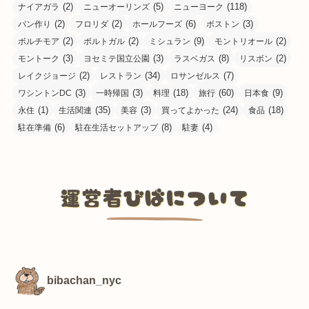
(2)
(5)
(118)
ナイアガラ
ニューオーリンズ
ニューヨーク
(2)
(2)
(6)
(3)
パン作り
フロリダ
ホールフーズ
ボストン
(2)
(2)
(9)
(2)
ボルチモア
ポルトガル
ミシュラン
モントリオール
(3)
(3)
(8)
(2)
モントーク
ヨセミテ国立公園
ラスベガス
リスボン
(2)
(34)
(7)
レイクジョージ
レストラン
ロサンゼルス
(3)
(3)
(18)
(60)
(9)
ワシントンDC
一時帰国
料理
旅行
日本食
(1)
(35)
(3)
(24)
(18)
永住
生活関連
美容
買ってよかった
食品
(6)
(8)
(4)
駐在準備
駐在生活セットアップ
駐妻
bibachan_nyc