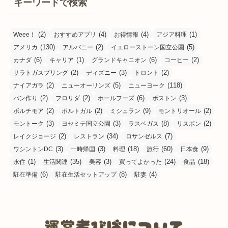
キーワードで検索
(2)
(4)
(4)
(1)
Weee！
おすすめアプリ
お得情報
アジア料理
(130)
(2)
(5)
アメリカ
アルバニー
イエローストーン国立公園
(6)
(1)
(6)
(2)
カナダ
キャリア
グランドキャニオン
コーヒー
(2)
(3)
(2)
サラトガスプリング
ディズニー
トロント
(2)
(5)
(118)
ナイアガラ
ニューオーリンズ
ニューヨーク
(2)
(2)
(6)
(3)
パン作り
フロリダ
ホールフーズ
ボストン
(2)
(2)
(9)
(2)
ボルチモア
ポルトガル
ミシュラン
モントリオール
(3)
(3)
(8)
(2)
モントーク
ヨセミテ国立公園
ラスベガス
リスボン
(2)
(34)
(7)
レイクジョージ
レストラン
ロサンゼルス
(3)
(3)
(18)
(60)
(9)
ワシントンDC
一時帰国
料理
旅行
日本食
(1)
(35)
(3)
(24)
(18)
永住
生活関連
美容
買ってよかった
食品
(6)
(8)
(4)
駐在準備
駐在生活セットアップ
駐妻