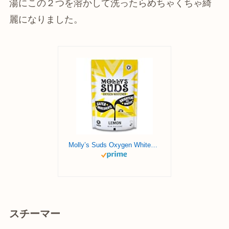
湯にこの２つを溶かして洗ったらめちゃくちゃ綺
麗になりました。
Molly’s Suds Oxygen Whitener | Powerful Bleach Alternative, Chlorine Free & Color Safe | Brightens Whites and Removes Stains (Pure Lemon Essential Oil – 79 oz)
スチーマー