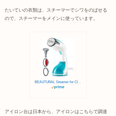
たいていの衣類は、スチーマーでシワをのばせる
ので、スチーマーをメインに使っています。
BEAUTURAL Steamer for Clothes, Portable Handheld Garment Fabric Wrinkles Remover, 30-Second Fast Heat-up, Auto-Off, Large Detachable Water Tank
アイロン台は日本から、アイロンはこちらで調達