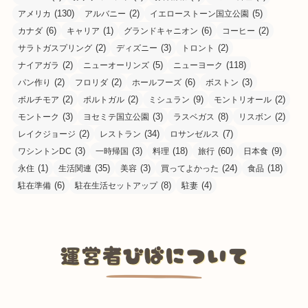
(130)
(2)
(5)
アメリカ
アルバニー
イエローストーン国立公園
(6)
(1)
(6)
(2)
カナダ
キャリア
グランドキャニオン
コーヒー
(2)
(3)
(2)
サラトガスプリング
ディズニー
トロント
(2)
(5)
(118)
ナイアガラ
ニューオーリンズ
ニューヨーク
(2)
(2)
(6)
(3)
パン作り
フロリダ
ホールフーズ
ボストン
(2)
(2)
(9)
(2)
ボルチモア
ポルトガル
ミシュラン
モントリオール
(3)
(3)
(8)
(2)
モントーク
ヨセミテ国立公園
ラスベガス
リスボン
(2)
(34)
(7)
レイクジョージ
レストラン
ロサンゼルス
(3)
(3)
(18)
(60)
(9)
ワシントンDC
一時帰国
料理
旅行
日本食
(1)
(35)
(3)
(24)
(18)
永住
生活関連
美容
買ってよかった
食品
(6)
(8)
(4)
駐在準備
駐在生活セットアップ
駐妻