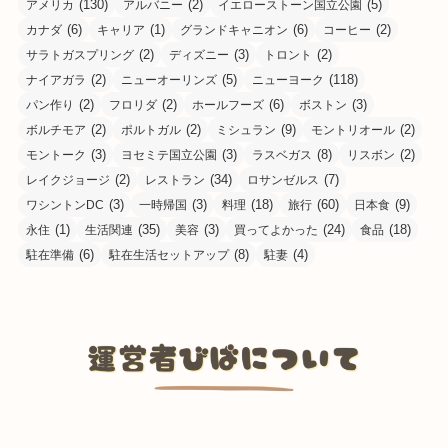
(130)
(2)
(5)
アメリカ
アルバニー
イエローストーン国立公園
(6)
(1)
(6)
(2)
カナダ
キャリア
グランドキャニオン
コーヒー
(2)
(3)
(2)
サラトガスプリング
ディズニー
トロント
(2)
(5)
(118)
ナイアガラ
ニューオーリンズ
ニューヨーク
(2)
(2)
(6)
(3)
パン作り
フロリダ
ホールフーズ
ボストン
(2)
(2)
(9)
(2)
ボルチモア
ポルトガル
ミシュラン
モントリオール
(3)
(3)
(8)
(2)
モントーク
ヨセミテ国立公園
ラスベガス
リスボン
(2)
(34)
(7)
レイクジョージ
レストラン
ロサンゼルス
(3)
(3)
(18)
(60)
(9)
ワシントンDC
一時帰国
料理
旅行
日本食
(1)
(35)
(3)
(24)
(18)
永住
生活関連
美容
買ってよかった
食品
(6)
(8)
(4)
駐在準備
駐在生活セットアップ
駐妻